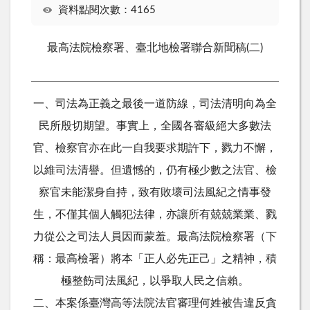
資料點閱次數：4165
最高法院檢察署、臺北地檢署聯合新聞稿(二)
一、司法為正義之最後一道防線，司法清明向為全
民所殷切期望。事實上，全國各審級絕大多數法
官、檢察官亦在此一自我要求期許下，戮力不懈，
以維司法清譽。但遺憾的，仍有極少數之法官、檢
察官未能潔身自持，致有敗壞司法風紀之情事發
生，不僅其個人觸犯法律，亦讓所有兢兢業業、戮
力從公之司法人員因而蒙羞。最高法院檢察署（下
稱：最高檢署）將本「正人必先正己」之精神，積
極整飭司法風紀，以爭取人民之信賴。
二、本案係臺灣高等法院法官審理何姓被告違反貪