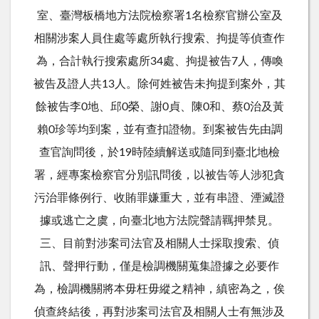
室、臺灣板橋地方法院檢察署1名檢察官辦公室及
相關涉案人員住處等處所執行搜索、拘提等偵查作
為，合計執行搜索處所34處、拘提被告7人，傳喚
被告及證人共13人。除何姓被告未拘提到案外，其
餘被告李0地、邱0榮、謝0貞、陳0和、蔡0治及黃
賴0珍等均到案，並有查扣證物。到案被告先由調
查官詢問後，於19時陸續解送或隨同到臺北地檢
署，經專案檢察官分別訊問後，以被告等人涉犯貪
污治罪條例行、收賄罪嫌重大，並有串證、湮滅證
據或逃亡之虞，向臺北地方法院聲請羈押禁見。
三、目前對涉案司法官及相關人士採取搜索、偵
訊、聲押行動，僅是檢調機關蒐集證據之必要作
為，檢調機關將本毋枉毋縱之精神，縝密為之，俟
偵查終結後，再對涉案司法官及相關人士有無涉及