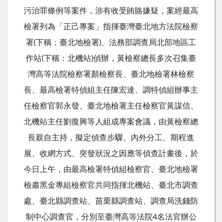
污治罪條例等案件，涉有收受賄賂嫌疑，案經最高
檢署列為「正己專案」指揮臺灣臺北地方法院檢察
署(下稱：臺北地檢署)、法務部調查局北部地區工
作站(下稱：北機站)偵辦，黃檢察總長多次召集臺
灣高等法院檢察署顏檢察長、臺北地檢署林檢察
長、最高檢署特偵組主任陳宏達、調特偵組辦事主
任檢察官郭永發、臺北地檢署主任檢察官黃謀信、
北機站主任劉復興等人組成專案會議，由黃檢察總
長親自主持，擬定偵查步驟、內外分工、期程進
展、收網方式、突發狀況之因應等偵查計畫後，於
今日上午，由最高檢署特偵組檢察官、臺北地檢署
檢肅黑金專組檢察官共同指揮北機站、臺北市調查
處、臺北縣調查站、苗栗縣調查站、調查局洗錢防
制中心調查官，分別至臺灣高等法院4名法官辦公