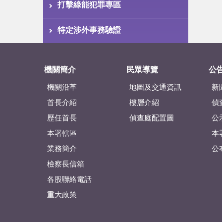
打擊綠能犯罪專區
特定涉外事務驗證
機關簡介
民眾導覽
公
機關沿革
地圖及交通資訊
新
首長介紹
樓層介紹
偵
歷任首長
偵查庭配置圖
公
本署轄區
本
業務簡介
公
檢察長信箱
各股聯絡電話
重大政策