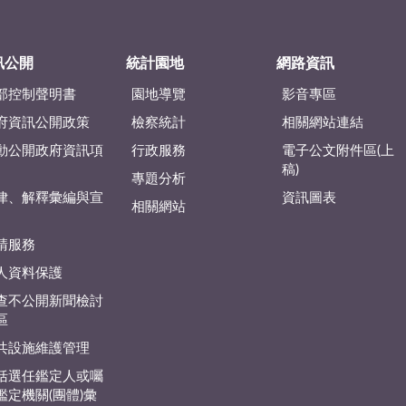
訊公開
統計園地
網路資訊
部控制聲明書
園地導覽
影音專區
府資訊公開政策
檢察統計
相關網站連結
動公開政府資訊項
行政服務
電子公文附件區(上
稿)
專題分析
律、解釋彙編與宣
資訊圖表
相關網站
請服務
人資料保護
查不公開新聞檢討
區
共設施維護管理
括選任鑑定人或囑
鑑定機關(團體)彙