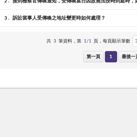
2
接到檢察官傳喚通知，受傳喚當日因故無法按時到庭時，
3
訴訟當事人受傳喚之地址變更時如何處理？
共
3
筆資料，第
1/1
頁，
每頁顯示筆數
第一頁
1
最後一