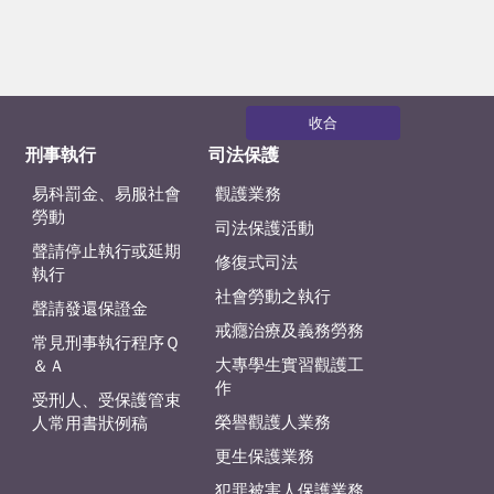
收合
刑事執行
司法保護
易科罰金、易服社會
觀護業務
勞動
司法保護活動
聲請停止執行或延期
修復式司法
執行
社會勞動之執行
聲請發還保證金
戒癮治療及義務勞務
常見刑事執行程序Ｑ
大專學生實習觀護工
＆Ａ
作
受刑人、受保護管束
榮譽觀護人業務
人常用書狀例稿
更生保護業務
犯罪被害人保護業務