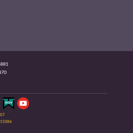
881
870
-07
15086