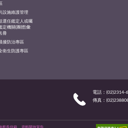
區
共設施維護管理
括選任鑑定人或囑
鑑定機關(團體)彙
名冊
騷擾防治專區
全衛生防護專區
電話：(02)2314-6
傳真：(02)23880
檢察長信箱
資料開放宣告