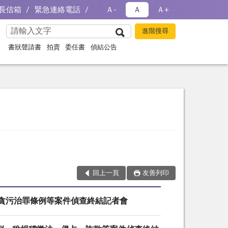
長信箱
緊急連絡電話
Ａ-
Ａ
Ａ+
書狀聲請書
拍賣
委任書
偵結公告
回上一頁
友善列印
涉嫌貪污治罪條例等案件偵查終結記者會