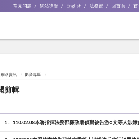
常見問題
網站導覽
English
法務部
回首頁
首
網路資訊
影音專區
聞剪輯
1
110.02.08本署指揮法務部廉政署偵辦被告游○文等人