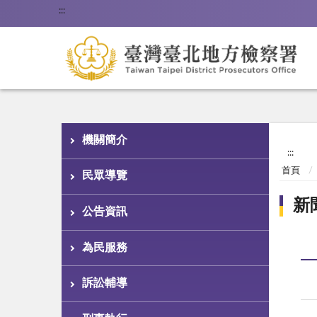
:::
機關簡介
:::
首頁
民眾導覽
新
公告資訊
為民服務
訴訟輔導