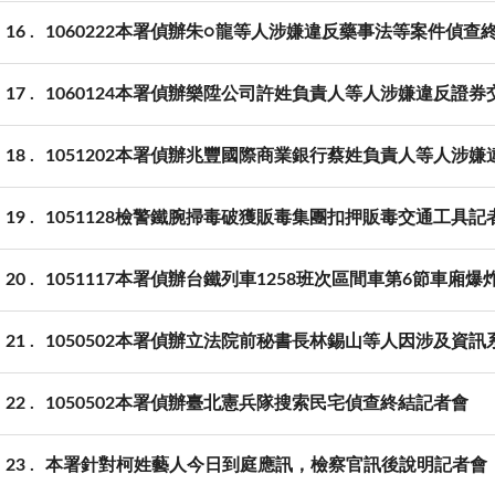
16
1060222本署偵辦朱○龍等人涉嫌違反藥事法等案件偵查
17
1060124本署偵辦樂陞公司許姓負責人等人涉嫌違反證
18
1051202本署偵辦兆豐國際商業銀行蔡姓負責人等人涉
19
1051128檢警鐵腕掃毒破獲販毒集團扣押販毒交通工具記
20
1051117本署偵辦台鐵列車1258班次區間車第6節車廂
21
1050502本署偵辦立法院前秘書長林錫山等人因涉及資
22
1050502本署偵辦臺北憲兵隊搜索民宅偵查終結記者會
23
本署針對柯姓藝人今日到庭應訊，檢察官訊後說明記者會