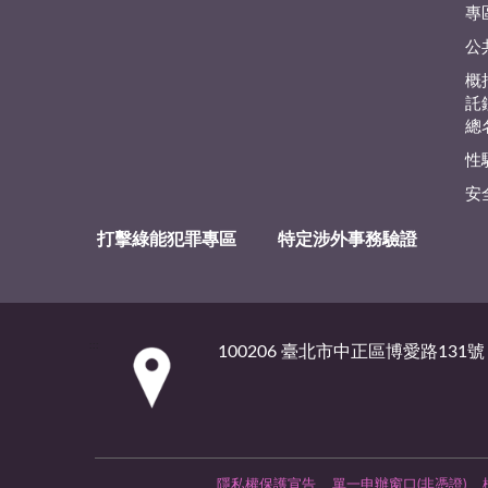
專
公
概
託
總
性
安
打擊綠能犯罪專區
特定涉外事務驗證
:::
100206 臺北市中正區博愛路131號
隱私權保護宣告
單一申辦窗口(非憑證)