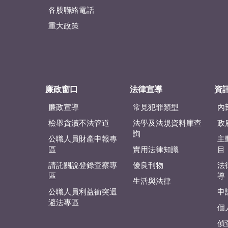
各股聯絡電話
重大政策
廉政窗口
法律宣導
資
廉政宣導
常見犯罪類型
內
檢舉貪瀆不法管道
法學及法規資料庫查
政
詢
公職人員財產申報專
主
區
實用法律知識
目
請託關說登錄查察專
優良刊物
法
區
導
生活與法律
公職人員利益衝突迴
申
避法專區
個
偵