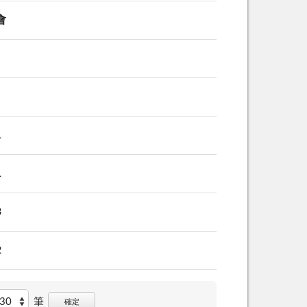
會
1
1
3
2
筆
確定