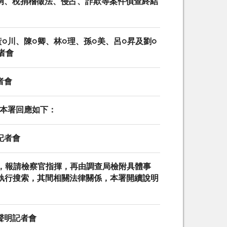
條例、稅捐稽徵法、侵占、詐欺等案件偵查終結
、黃○川、陳○卿、林○理、孫○美、呂○昇及劉○
者會
者會
，本署回應如下：
記者會
立案，報請檢察官指揮，再由調查局檢附具體事
執行搜索，其間相關法律關係，本署開續說明
聲明記者會