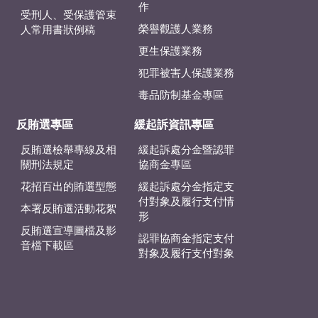
作
受刑人、受保護管束
榮譽觀護人業務
人常用書狀例稿
更生保護業務
犯罪被害人保護業務
毒品防制基金專區
反賄選專區
緩起訴資訊專區
反賄選檢舉專線及相
緩起訴處分金暨認罪
關刑法規定
協商金專區
花招百出的賄選型態
緩起訴處分金指定支
付對象及履行支付情
本署反賄選活動花絮
形
反賄選宣導圖檔及影
認罪協商金指定支付
音檔下載區
對象及履行支付對象