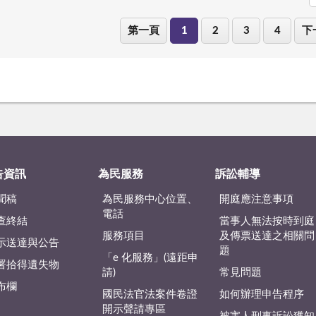
第一頁
1
2
3
4
下
告資訊
為民服務
訴訟輔導
聞稿
為民服務中心位置、
開庭應注意事項
電話
查終結
當事人無法按時到庭
服務項目
及傳票送達之相關問
示送達與公告
題
「e 化服務」(遠距申
署拾得遺失物
請)
常見問題
布欄
國民法官法案件卷證
如何辦理申告程序
開示聲請專區