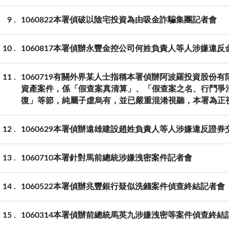
9
1060822本署偵破以陰宅投資為由吸金詐騙集團記者會
10
1060817本署偵辦永豐金控公司何姓負責人等人涉嫌違
11
1060719有關外界某人士指稱本署偵辦阿波羅投資股份
資產案件，係「假查案真清算」、「假查案之名、行鬥爭
復」等節，純屬子虛烏有，並已嚴重混淆視聽，本署為正
12
1060629本署偵辦遠雄建設趙姓負責人等人涉嫌違反證
13
1060710本署針對馬前總統涉嫌洩密案件記者會
14
1060522本署偵辦兆豐銀行疑似洗錢案件偵查終結記者會
15
1060314本署偵辦前總統馬英九涉嫌洩密等案件偵查終結