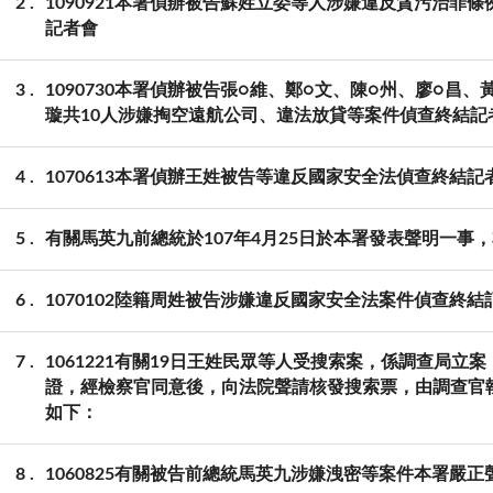
2
1090921本署偵辦被告蘇姓立委等人涉嫌違反貪污治罪
記者會
3
1090730本署偵辦被告張○維、鄭○文、陳○州、廖○昌
璇共10人涉嫌掏空遠航公司、違法放貸等案件偵查終結記
4
1070613本署偵辦王姓被告等違反國家安全法偵查終結記
5
有關馬英九前總統於107年4月25日於本署發表聲明一事
6
1070102陸籍周姓被告涉嫌違反國家安全法案件偵查終結
7
1061221有關19日王姓民眾等人受搜索案，係調查局
證，經檢察官同意後，向法院聲請核發搜索票，由調查官
如下：
8
1060825有關被告前總統馬英九涉嫌洩密等案件本署嚴正