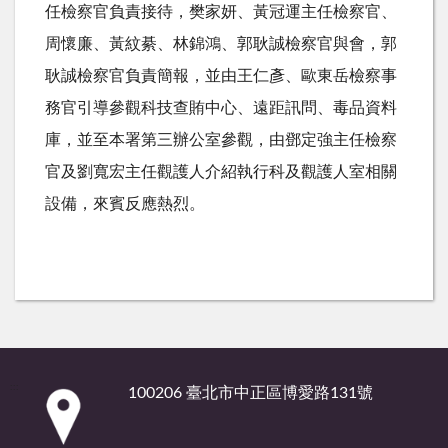
任檢察官負責接待，樊家妍、黃冠運主任檢察官、
周懷廉、黃紋綦、林錦鴻、郭耿誠檢察官與會，郭
耿誠檢察官負責簡報，並由王仁彥、歐東岳檢察事
務官引導參觀科技查賄中心、遠距訊問、毒品資料
庫，並至本署第三辦公室參觀，由鄧定強主任檢察
官及劉寬宏主任觀護人介紹執行科及觀護人室相關
設備，來賓反應熱烈。
:::
100206 臺北市中正區博愛路131號