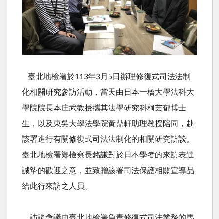
臺北地檢署於
113
年
3
月
5
日辦理修復式司法法制
化相關研究參訪活動，當天由日本一橋大學法科大
學院院長本庄武教授攜其法學研究科柯芸郁博士
生，以及東吳大學法學院黃鼎軒助理教授陪同，赴
該署進行有關修復式司法法制化的相關研究訪談。
臺北地檢署鄭檢察長銘謙對於日本學者的來訪表達
誠摯的歡迎之意，並致贈該署司法保護相關宣導品
給此行來訪之人員。
訪談會議由臺北地檢署負責修復式司法業務的馬