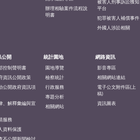
被害人刑事訴訟獲知
辦理相驗案件流程說
平台
明書
犯罪被害人補償事件
外國人涉訟相關
訊公開
統計園地
網路資訊
部控制聲明書
園地導覽
影音專區
府資訊公開政策
檢察統計
相關網站連結
動公開政府資訊項
行政服務
電子公文附件區(上
稿)
專題分析
律、解釋彙編與宣
資訊圖表
相關網站
請服務
人資料保護
查不公開新聞檢討