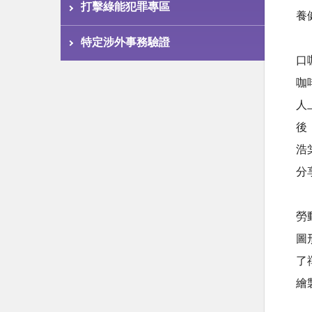
打擊綠能犯罪專區
養
活
特定涉外事務驗證
口
咖
人
後
浩
分
活
勞
圖
了
繪
活