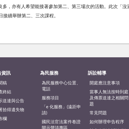
良多，亦有人希望能接著參加第二、第三場次的活動。此次「沒酒呷
6日接續舉辦第二、三次課程。
告資訊
為民服務
訴訟輔導
聞稿
為民服務中心位置、
開庭應注意事項
電話
查終結
當事人無法按時到庭
服務項目
及傳票送達之相關問
示送達與公告
題
「e 化服務」(遠距申
署拾得遺失物
請)
常見問題
布欄
國民法官法案件卷證
如何辦理申告程序
開示聲請專區