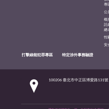
專
公
概
託
總
性
安
打擊綠能犯罪專區
特定涉外事務驗證
:::
100206 臺北市中正區博愛路131號