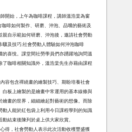
師開始，上午為咖啡課程，講師溫浩棠為窗
包含咖啡如何製作、研磨、沖泡、品嚐的藝術及
並親自示範如何研磨、沖泡後，邀請社會勞動
步驟及技巧;社會勞動人體驗如何沖泡咖啡
嚐的喜悅。課堂間社勞學員們亦踴躍地詢問溫
除了咖啡相關知識外，溫浩棠先生亦藉由課程
內容包含禪繞畫的繪製技巧、期盼培養社會
。白板上繪製的是繪畫中常運用的基本線條與
於繪畫的世界，細細繪起對藝術的想像。而除
勞動人能於紅包袋上利用今日課程學到的知識
活動結束後陳列於桌上供大家欣賞。
心得，社會勞動人表示此次活動收穫豐盛獲