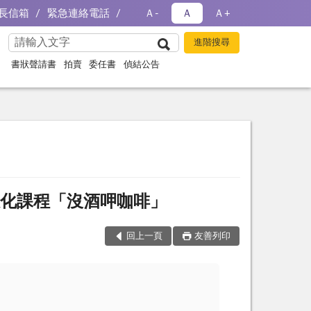
長信箱
緊急連絡電話
Ａ-
Ａ
Ａ+
書狀聲請書
拍賣
委任書
偵結公告
動教化課程「沒酒呷咖啡」
回上一頁
友善列印