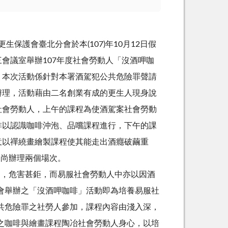
保護會臺北分會於本(107)年10月12日假
會議室舉辦107年度社會勞動人「沒酒呷咖
。本次活動係針對本署酒駕犯公共危險罪聲請
辦理，活動藉由二名創業有成的更生人現身說
社會勞動人，上午的課程為使酒駕案社會勞動
啡以認識咖啡沖泡、品嚐課程進行，下午的課
意以禪繞畫繪製課程使其能走出酒癮破繭重
日尚辦理兩個場次。
，危害甚鉅，而易服社會勞動人中亦以因酒
會舉辦之「沒酒呷咖啡」活動即為培養易服社
共危險罪之社勞人參加，課程內容由淺入深，
之咖啡與繪畫課程陶冶社會勞動人身心，以培