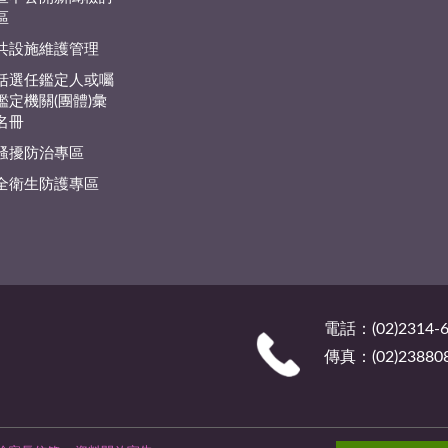
區
共設施維護管理
括選任鑑定人或囑
鑑定機關(團體)彙
名冊
騷擾防治專區
全衛生防護專區
電話：(02)2314-6
傳真：(02)23880