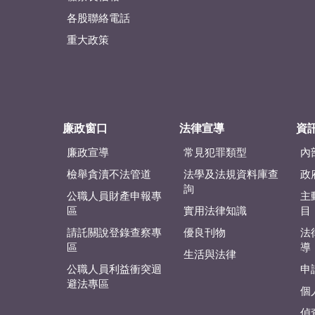
各股聯絡電話
重大政策
廉政窗口
法律宣導
資
廉政宣導
常見犯罪類型
內
檢舉貪瀆不法管道
法學及法規資料庫查
政
詢
公職人員財產申報專
主
區
實用法律知識
目
請託關說登錄查察專
優良刊物
法
區
導
生活與法律
公職人員利益衝突迴
申
避法專區
個
偵