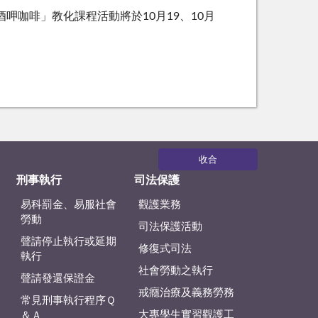
咖啡」教化課程活動將於10月19、10月
收合
刑事執行
司法保護
易科罰金、易服社會
觀護業務
勞動
司法保護活動
聲請停止執行或延期
修復式司法
執行
社會勞動之執行
聲請發還保證金
戒癮治療及義務勞務
常見刑事執行程序Ｑ
大專學生實習觀護工
＆Ａ