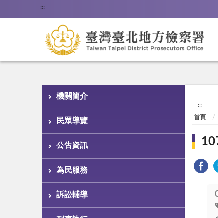
:::
機關簡介
:::
首頁
民眾導覽
1
公告資訊
為民服務
訴訟輔導