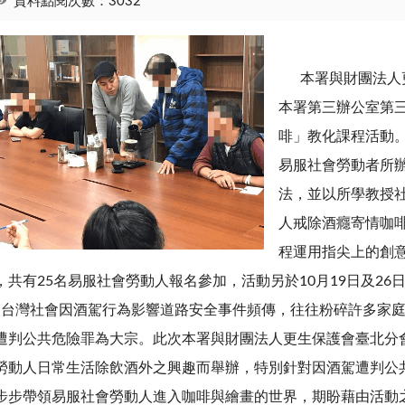
資料點閱次數：3032
本署與財團法人更生
本署第三辦公室第三
啡」教化課程活動
易服社會勞動者所
法，並以所學教授
人戒除酒癮寄情咖
程運用指尖上的創
，共有25名易服社會勞動人報名參加，活動另於10月19日及26
灣社會因酒駕行為影響道路安全事件頻傳，往往粉碎許多家庭
遭判公共危險罪為大宗。此次本署與財團法人更生保護會臺北分
勞動人日常生活除飲酒外之興趣而舉辦，特別針對因酒駕遭判公
步步帶領易服社會勞動人進入咖啡與繪畫的世界，期盼藉由活動