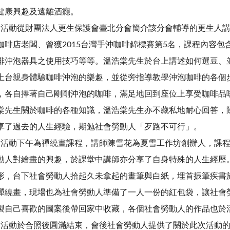
健康興趣及遠離酒癮。
動從財團法人更生保護會臺北分會簡介該分會輔導的更生人講
咖啡店老闆、曾獲2015台灣手沖咖啡錦標賽第5名，課程內容
啡沖泡器具之使用技巧等等。溫浩棠先生於台上講述如何選豆、
上台親身體驗咖啡沖泡的樂趣，並從旁指導教學沖泡咖啡的各個
，各自捧著自己剛剛沖泡的咖啡，滿足地回到座位上享受咖啡品
棠先生關於咖啡的各種知識，溫浩棠先生亦不藏私地耐心回答，
享了過去的人生經驗，期勉社會勞動人「歹路不可行」。
動下午為禪繞畫課程，講師陳雪花為夏雪工作坊創辦人，課程
動人對繪畫的興趣，於課堂中講師亦分享了自身特殊的人生經歷
形，台下社會勞動人拾起久未拿起的畫筆與白紙，埋首振筆疾書
禪繞畫，現場也為社會勞動人準備了一人一份的紅包袋，讓社會
製自己喜歡的圖案後帶回家中收藏，各個社會勞動人的作品也於
動於合照後圓滿結束，會後社會勞動人提供了關於此次活動的