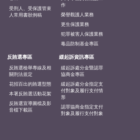
作
受刑人、受保護管束
榮譽觀護人業務
人常用書狀例稿
更生保護業務
犯罪被害人保護業務
毒品防制基金專區
反賄選專區
緩起訴資訊專區
反賄選檢舉專線及相
緩起訴處分金暨認罪
關刑法規定
協商金專區
花招百出的賄選型態
緩起訴處分金指定支
付對象及履行支付情
本署反賄選活動花絮
形
反賄選宣導圖檔及影
認罪協商金指定支付
音檔下載區
對象及履行支付對象