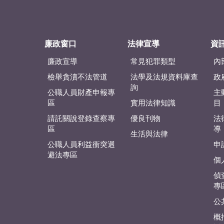
廉政窗口
法律宣導
資
廉政宣導
常見犯罪類型
內
檢舉貪瀆不法管道
法學及法規資料庫查
政
詢
公職人員財產申報專
主
區
實用法律知識
目
請託關說登錄查察專
優良刊物
法
區
導
生活與法律
公職人員利益衝突迴
申
避法專區
個
偵
專
公
概