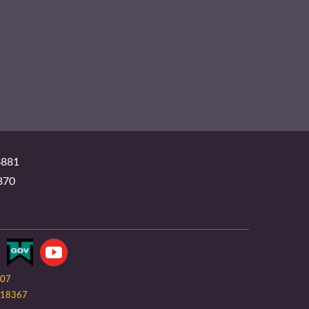
881
870
-07
18367