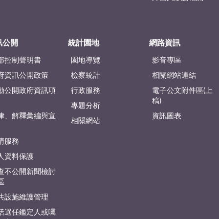
訊公開
統計園地
網路資訊
部控制聲明書
園地導覽
影音專區
府資訊公開政策
檢察統計
相關網站連結
動公開政府資訊項
行政服務
電子公文附件區(上
稿)
專題分析
律、解釋彙編與宣
資訊圖表
相關網站
請服務
人資料保護
查不公開新聞檢討
區
共設施維護管理
括選任鑑定人或囑