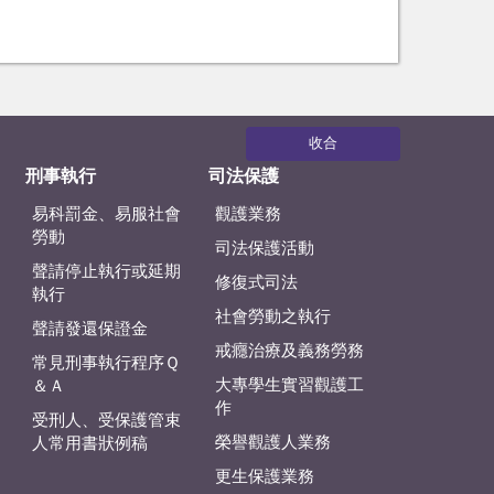
收合
刑事執行
司法保護
易科罰金、易服社會
觀護業務
勞動
司法保護活動
聲請停止執行或延期
修復式司法
執行
社會勞動之執行
聲請發還保證金
戒癮治療及義務勞務
常見刑事執行程序Ｑ
大專學生實習觀護工
＆Ａ
作
受刑人、受保護管束
榮譽觀護人業務
人常用書狀例稿
更生保護業務