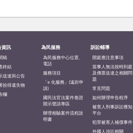
告資訊
為民服務
訴訟輔導
聞稿
為民服務中心位置、
開庭應注意事項
電話
查終結
當事人無法按時到庭
服務項目
及傳票送達之相關問
示送達與公告
題
「e 化服務」(遠距申
署拾得遺失物
請)
常見問題
布欄
國民法官法案件卷證
如何辦理申告程序
開示聲請專區
被害人刑事訴訟獲知
辦理相驗案件流程說
平台
明書
犯罪被害人補償事件
外國人涉訟相關