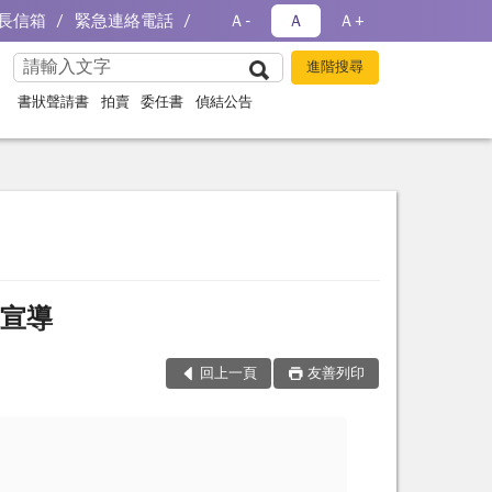
長信箱
緊急連絡電話
Ａ-
Ａ
Ａ+
書狀聲請書
拍賣
委任書
偵結公告
選宣導
回上一頁
友善列印