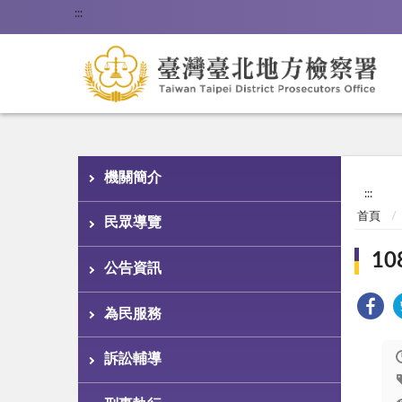
:::
機關簡介
:::
首頁
民眾導覽
1
公告資訊
為民服務
訴訟輔導