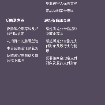
犯罪被害人保護業務
毒品防制基金專區
反賄選專區
緩起訴資訊專區
反賄選檢舉專線及相
緩起訴處分金暨認罪
關刑法規定
協商金專區
花招百出的賄選型態
緩起訴處分金指定支
付對象及履行支付情
本署反賄選活動花絮
形
反賄選宣導圖檔及影
認罪協商金指定支付
音檔下載區
對象及履行支付對象