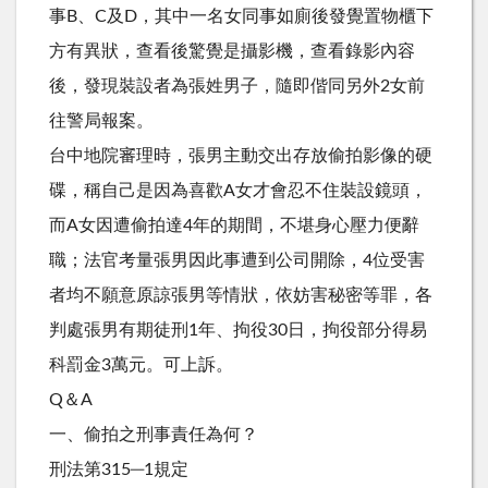
事B、C及D，其中一名女同事如廁後發覺置物櫃下
方有異狀，查看後驚覺是攝影機，查看錄影內容
後，發現裝設者為張姓男子，隨即偕同另外2女前
往警局報案。
台中地院審理時，張男主動交出存放偷拍影像的硬
碟，稱自己是因為喜歡A女才會忍不住裝設鏡頭，
而A女因遭偷拍達4年的期間，不堪身心壓力便辭
職；法官考量張男因此事遭到公司開除，4位受害
者均不願意原諒張男等情狀，依妨害秘密等罪，各
判處張男有期徒刑1年、拘役30日，拘役部分得易
科罰金3萬元。可上訴。
Q＆A
一、偷拍之刑事責任為何？
刑法第315─1規定