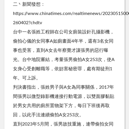
二丶新聞發想：
https://www.chinatimes.com/realtimenews/2023051500
260402?chdtv
台中一名張姓工程師在公司女廁裝設針孔攝影機，
偷拍心儀的女同事A如廁畫面4年半，還有3名女同
事也受害，直到A女去年察覺才讓張男的惡行曝
光。台中地院審結，考量張男偷拍A女253次，使A
女身心受創離職等，依妨害秘密罪，處有期徒刑1
年。可上訴。
判決書指出，張姓男子與A女為同事關係，2017年
間張男以微型錄影機連接行動電源，以雙面膠黏貼
於男女共用的廁所置物架下方，每日下班後再取
回，以此手法連續偷拍A女253次。
直到2023年5月間，張男故技重施，連帶偷拍女同