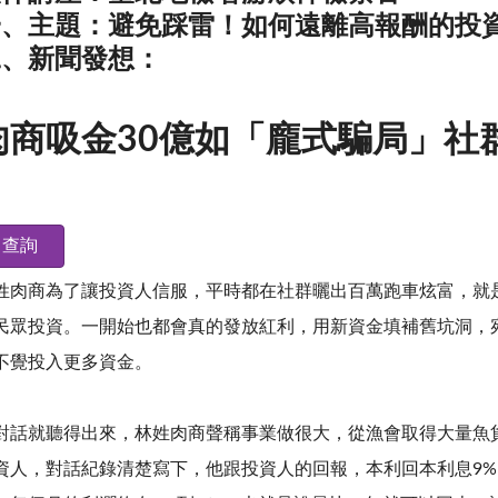
一、主題：避免踩雷！如何遠離高報酬的投
二、新聞發想：
肉商吸金30億如「龐式騙局」社
查詢
姓肉商為了讓投資人信服，平時都在社群曬出百萬跑車炫富，就
民眾投資。一開始也都會真的發放紅利，用新資金填補舊坑洞，
不覺投入更多資金。
對話就聽得出來，林姓肉商聲稱事業做很大，從漁會取得大量魚
資人，對話紀錄清楚寫下，他跟投資人的回報，本利回本利息9