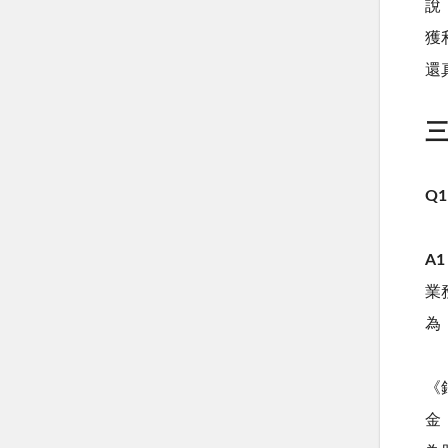
說
獲
還
三
Q1
A1
業
為
《
金