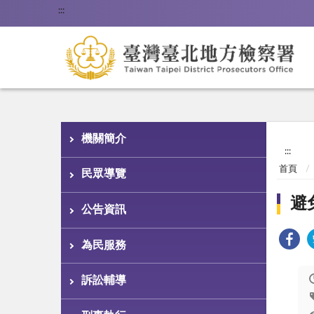
:::
機關簡介
:::
首頁
民眾導覽
避
公告資訊
為民服務
訴訟輔導