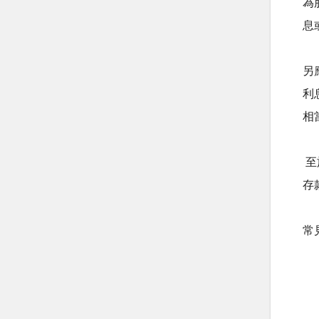
為
息
另
利
相
至
存
常