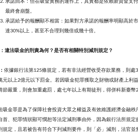
承諾回本：但在吸金實務的運作上，其實都是依賴新資金支
最終會崩盤。
承諾給予的報酬顯不相當：如果對方承諾的報酬率明顯高於
達30%以上，甚至不合理到幾倍或幾十倍。
：違法吸金的刑責為何？是否有相關特別減刑規定？
：
依據銀行法第125條規定，若有非法經營收受存款業務，則處
萬元以上2億元以下罰金。若因吸金犯罪獲取之財物或財產上利
情節嚴重，則會加重處罰，處七年以上有期徒刑，得併科新臺幣2
法吸金罪是為了保障社會投資大眾之權益及有效維護經濟金融秩
自首、犯罪情狀顯可憫恕等法定減刑事由外，因為銀行法所規定
刑規定，且若被告有符合下列減刑要件，則「必」減刑，法官並