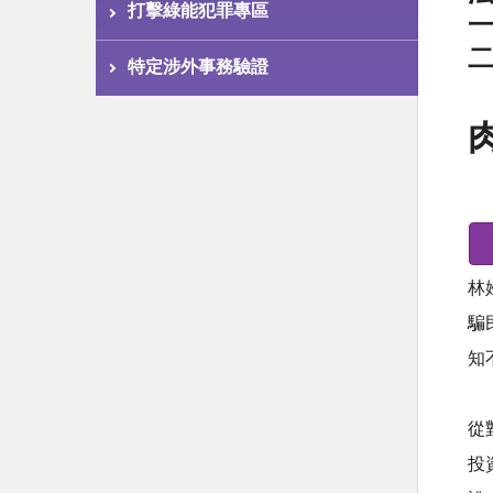
打擊綠能犯罪專區
特定涉外事務驗證
林
騙
知
從
投