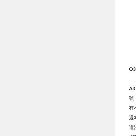
Q3
A3
號
有
還
違