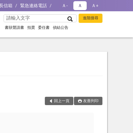
長信箱
緊急連絡電話
Ａ-
Ａ
Ａ+
書狀聲請書
拍賣
委任書
偵結公告
回上一頁
友善列印