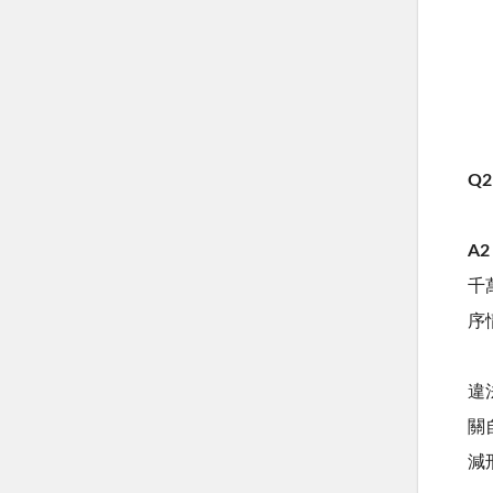
Q2
A2
千
序
違
關
減