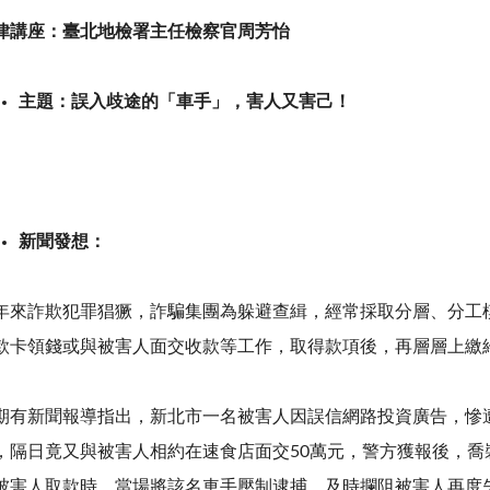
律講座：臺北地檢署主任檢察官周芳怡
主題：誤入歧途的「車手」，害人又害己！
新聞發想：
年來詐欺犯罪猖獗，詐騙集團為躲避查緝，經常採取分層、分工
款卡領錢或與被害人面交收款等工作，取得款項後，再層層上繳
期有新聞報導指出，新北市一名被害人因誤信網路投資廣告，慘
，隔日竟又與被害人相約在速食店面交
50
萬元，警方獲報後，喬
被害人取款時，當場將該名車手壓制逮捕，及時攔阻被害人再度