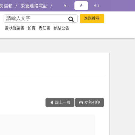
長信箱
緊急連絡電話
Ａ-
Ａ
Ａ+
書狀聲請書
拍賣
委任書
偵結公告
回上一頁
友善列印