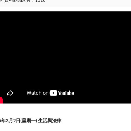
資料點閱次數：1116
5
年
3
月
2
日
(
星期一
)
生活與法律