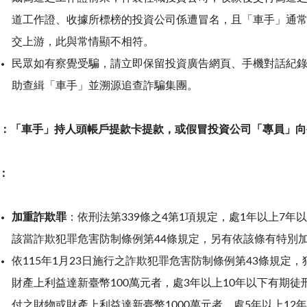
道工作證、收據所標榜的投資公司係遭冒名，且「車手」通
交上游，此與常情顯不相符。
民眾如有察覺受騙，請立即保留投資廣告網頁、手機對話紀
助查緝「車手」並溯源追查詐騙集團。
：「車手」持人頭帳戶提款卡提款，或假冒投資公司「專員」向
：
加重詐欺罪
：依刑法第
339
條之
4
第
1
項規定，處
1
年以上
7
年以
該當詐欺犯罪危害防制條例第
44
條規定，另有依該條有特別
依
115
年
1
月
23
日施行之詐欺犯罪危害防制條例第
43
條規定，
財產上利益達新臺幣
100
萬元者，處
3
年以上
10
年以下有期徒
付之財物或財產上利益達新臺幣
1000
萬元者，處
5
年以上
12
年