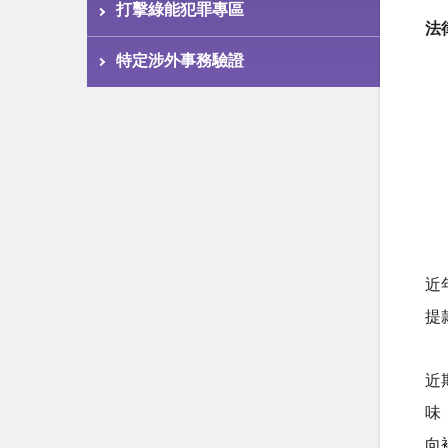
打擊綠能犯罪專區
法
特定涉外事務驗證
近
提
近
味
向