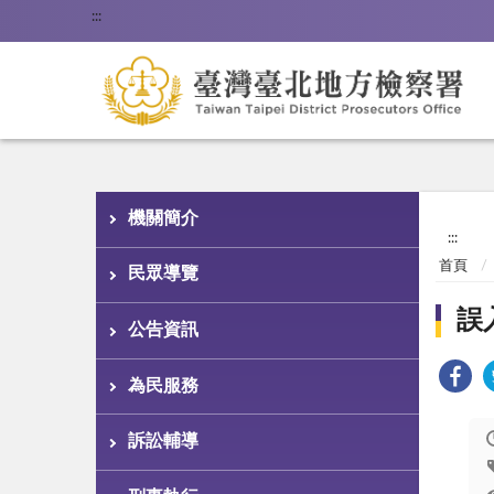
:::
機關簡介
:::
首頁
民眾導覽
誤
公告資訊
為民服務
訴訟輔導