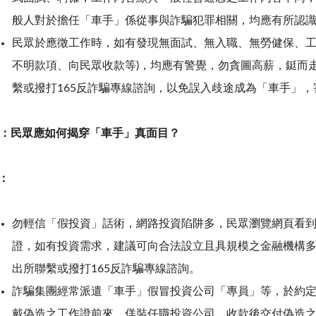
般人對於擔任「車手」係從事與詐騙犯罪相關，均應有所認
民眾於應徵工作時，如有發現無面試、無入職、無勞健保、
不明款項、向民眾收款等
)
，均應有警覺，勿貪圖高薪，鋌而
繫或撥打
165
反詐騙專線諮詢，以免誤入歧途成為「車手」，
：民眾應如何揭穿「車手」真面目？
：
勿輕信「假投資」話術，網路投資陷阱多，民眾瀏覽網頁看
證，如有投資需求，建議可向合法設立且具規模之金融機構
出所聯繫或撥打
165
反詐騙專線諮詢。
詐騙集團經常派遣「車手」假冒投資公司「專員」等，於約
戴偽造之工作證前來，佯裝任職投資公司，收款後交付偽造