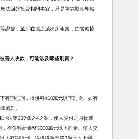
常無法回答投資相關事宜，只是單純取款即轉
錄等證據，至所在地之派出所報案，由警察協
被害人收款，可能涉及哪些刑責？
下有期徒刑，得併科
100
萬元以下罰金。如有
加重處罰。
犯刑法第
339
條之
4
之罪，使人交付之財物或
刑，得併科新臺幣
3000
萬元以下罰金。使人交
以下有期徒刑，得併科新臺幣
3
億元以下罰