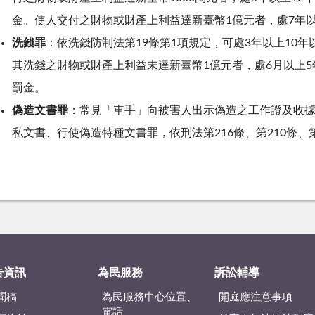
金。使人交付之財物或財產上利益達新臺幣
1
億元者，處
7
年
洗錢罪
：依洗錢防制法第
19
條第
1
項規定，可處
3
年以上
10
年
其洗錢之財物或財產上利益未達新臺幣
1
億元者，處
6
月以上
5
罰金。
偽造文書罪
：常見「車手」向被害人出示偽造之工作證及收
私文書、行使偽造特種文書罪，依刑法第
216
條、第
210
條、
告資訊
為民服務
訴訟輔導
聞稿
為民服務中心位置、
開庭應注意事項
電話