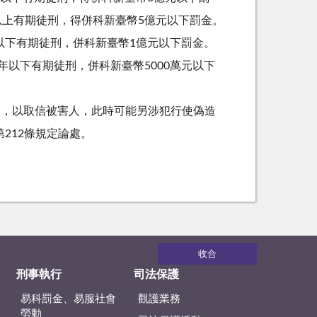
以上有期徒刑，得併科新臺幣
5
億元以下罰金。
以下有期徒刑，併科新臺幣
1
億元以下罰金。
年以下有期徒刑，併科新臺幣
5000
萬元以下
據，以取信被害人，此時可能另涉犯行使偽造
第
212
條規定論處。
收合
刑事執行
司法保護
易科罰金、易服社會
觀護業務
勞動