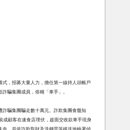
模式，招募大量人力，擔任第一線持人頭帳戶
給詐騙集團成員，俗稱「車手」。
遭詐騙集團騙走數十萬元。詐欺集團食髓知
裝成顧客在速食店埋伏，趁面交收款車手現身
失血，並依詐欺取財及洗錢罪等移送地檢署偵