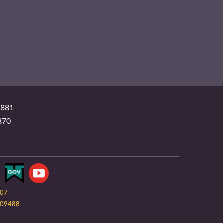
881
870
-07
09488