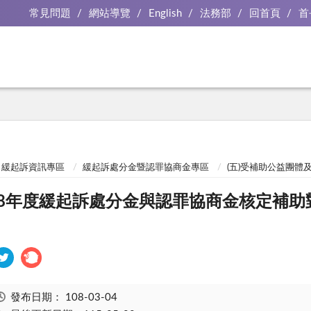
常見問題
網站導覽
English
法務部
回首頁
首
緩起訴資訊專區
緩起訴處分金暨認罪協商金專區
(五)受補助公益團
08年度緩起訴處分金與認罪協商金核定補
發布日期：
108-03-04