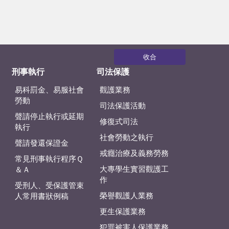
收合
刑事執行
司法保護
易科罰金、易服社會
觀護業務
勞動
司法保護活動
聲請停止執行或延期
修復式司法
執行
社會勞動之執行
聲請發還保證金
戒癮治療及義務勞務
常見刑事執行程序Ｑ
大專學生實習觀護工
＆Ａ
作
受刑人、受保護管束
榮譽觀護人業務
人常用書狀例稿
更生保護業務
犯罪被害人保護業務