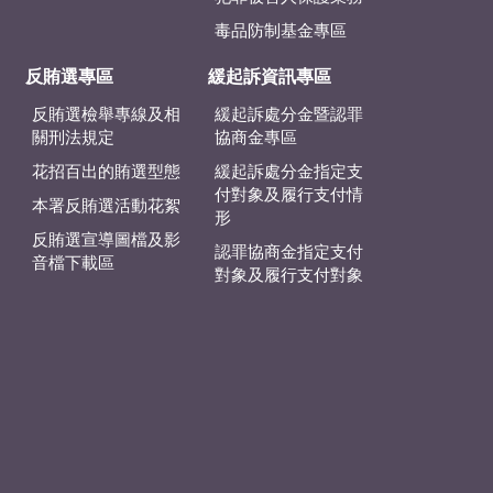
毒品防制基金專區
反賄選專區
緩起訴資訊專區
反賄選檢舉專線及相
緩起訴處分金暨認罪
關刑法規定
協商金專區
花招百出的賄選型態
緩起訴處分金指定支
付對象及履行支付情
本署反賄選活動花絮
形
反賄選宣導圖檔及影
認罪協商金指定支付
音檔下載區
對象及履行支付對象