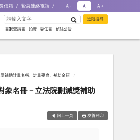
長信箱
緊急連絡電話
Ａ-
Ａ
Ａ+
書狀聲請書
拍賣
委任書
偵結公告
體及受補助計畫名稱、計畫要旨、補助金額
助對象名冊－立法院刪減獎補助
回上一頁
友善列印