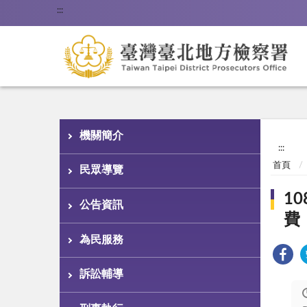
:::
機關簡介
:::
首頁
民眾導覽
1
公告資訊
費
為民服務
訴訟輔導