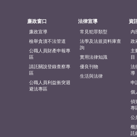
廉政窗口
法律宣導
資
廉政宣導
常見犯罪類型
內
檢舉貪瀆不法管道
法學及法規資料庫查
政
詢
公職人員財產申報專
主
區
實用法律知識
目
請託關說登錄查察專
優良刊物
法
區
導
生活與法律
公職人員利益衝突迴
申
避法專區
個
偵
專
公
概
託