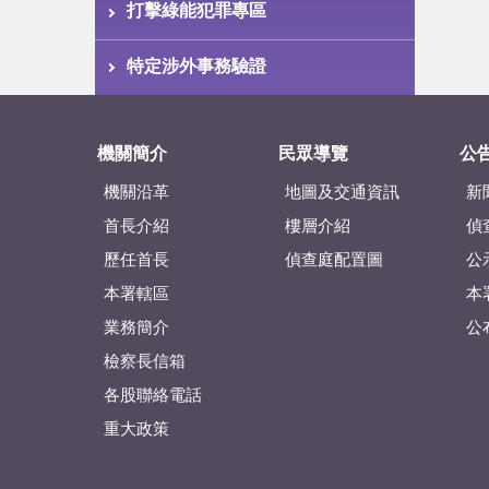
打擊綠能犯罪專區
特定涉外事務驗證
機關簡介
民眾導覽
公
機關沿革
地圖及交通資訊
新
首長介紹
樓層介紹
偵
歷任首長
偵查庭配置圖
公
本署轄區
本
業務簡介
公
檢察長信箱
各股聯絡電話
重大政策