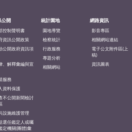
訊公開
統計園地
網路資訊
部控制聲明書
園地導覽
影音專區
府資訊公開政策
檢察統計
相關網站連結
動公開政府資訊項
行政服務
電子公文附件區(上
稿)
專題分析
律、解釋彙編與宣
資訊圖表
相關網站
請服務
人資料保護
查不公開新聞檢討
區
共設施維護管理
括選任鑑定人或囑
鑑定機關(團體)彙