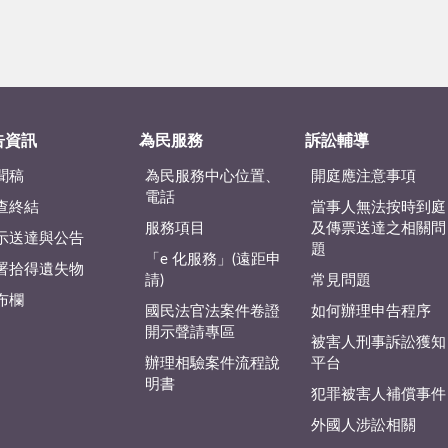
告資訊
為民服務
訴訟輔導
聞稿
為民服務中心位置、
開庭應注意事項
電話
查終結
當事人無法按時到庭
服務項目
及傳票送達之相關問
示送達與公告
題
「e 化服務」(遠距申
署拾得遺失物
請)
常見問題
布欄
國民法官法案件卷證
如何辦理申告程序
開示聲請專區
被害人刑事訴訟獲知
辦理相驗案件流程說
平台
明書
犯罪被害人補償事件
外國人涉訟相關