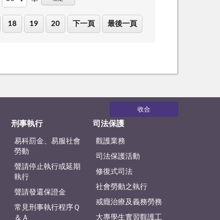
18
19
20
下一頁
最後一頁
收合
刑事執行
司法保護
易科罰金、易服社會
觀護業務
勞動
司法保護活動
聲請停止執行或延期
修復式司法
執行
社會勞動之執行
聲請發還保證金
戒癮治療及義務勞務
常見刑事執行程序Ｑ
大專學生實習觀護工
＆Ａ