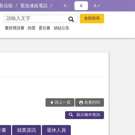
長信箱
緊急連絡電話
Ａ-
Ａ
Ａ+
書狀聲請書
拍賣
委任書
偵結公告
回上一頁
友善列印
顯示條件查詢
計畫
就業資訊
退休人員