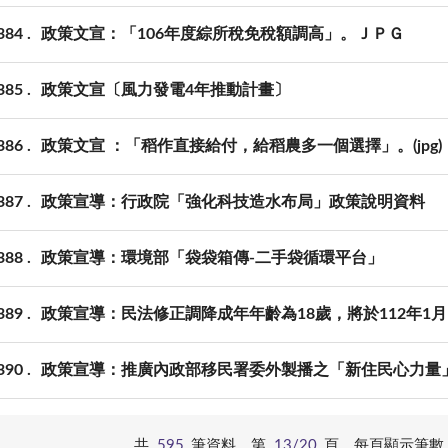
384
政策文宣：「106年度綜所稅免稅額調高」。ＪＰＧ
385
政策文宣〔風力發電4年推動計畫〕
386
政策文宣 ：「稻作直接給付，給稻農多一個選擇」。(jpg)
387
政策宣導：行政院「強化科技造水布局」政策說明資料
388
政策宣導：環境部「袋袋箱傳-二手袋循環平台」
389
政策宣導：民法修正調降成年年齡為18歲，將於112年1月
390
政策宣導：推廣內政部移民署委外製播之「新住民心力量
共
595
筆資料，第
13/20
頁，
每頁顯示筆數