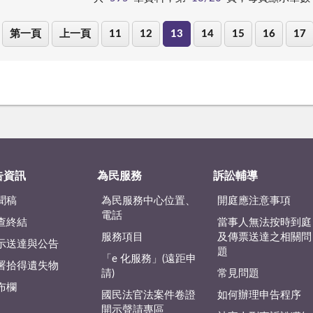
第一頁
上一頁
11
12
13
14
15
16
17
告資訊
為民服務
訴訟輔導
聞稿
為民服務中心位置、
開庭應注意事項
電話
查終結
當事人無法按時到庭
服務項目
及傳票送達之相關問
示送達與公告
題
「e 化服務」(遠距申
署拾得遺失物
請)
常見問題
布欄
國民法官法案件卷證
如何辦理申告程序
開示聲請專區