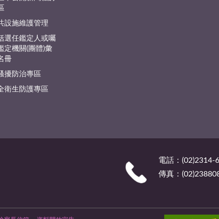
區
共設施維護管理
括選任鑑定人或囑
鑑定機關(團體)彙
名冊
騷擾防治專區
全衛生防護專區
電話：(02)2314-6
傳真：(02)23880