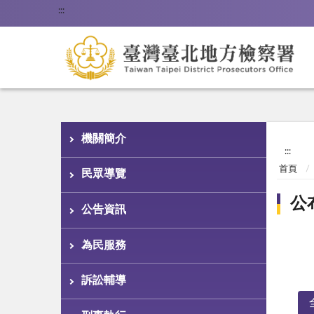
:::
機關簡介
:::
首頁
民眾導覽
公
公告資訊
為民服務
訴訟輔導