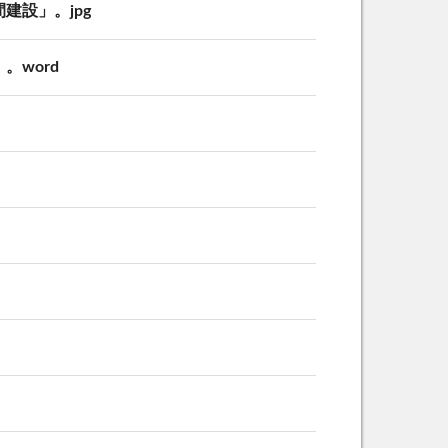
設」。jpg
word