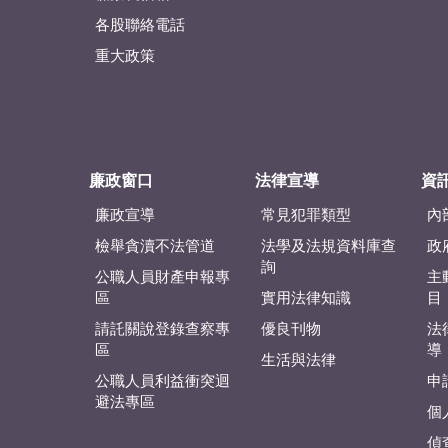
各股聯絡電話
重大政策
廉政窗口
法律宣導
資
廉政宣導
常見犯罪類型
內
檢舉貪瀆不法管道
法學及法規資料庫查
政
詢
公職人員財產申報專
主
區
實用法律知識
目
請託關說登錄查察專
優良刊物
法
區
導
生活與法律
公職人員利益衝突迴
申
避法專區
個
偵