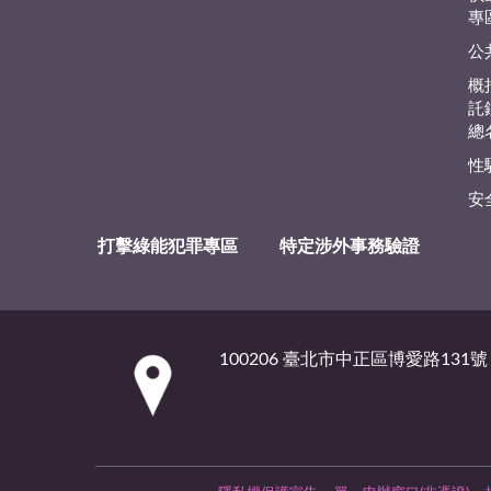
專
公
概
託
總
性
安
打擊綠能犯罪專區
特定涉外事務驗證
:::
100206 臺北市中正區博愛路131號