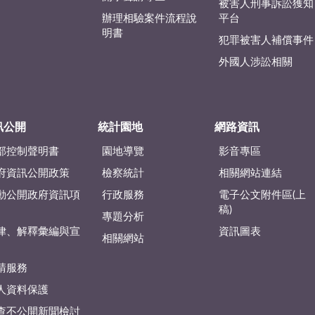
被害人刑事訴訟獲知
辦理相驗案件流程說
平台
明書
犯罪被害人補償事件
外國人涉訟相關
訊公開
統計園地
網路資訊
部控制聲明書
園地導覽
影音專區
府資訊公開政策
檢察統計
相關網站連結
動公開政府資訊項
行政服務
電子公文附件區(上
稿)
專題分析
律、解釋彙編與宣
資訊圖表
相關網站
請服務
人資料保護
查不公開新聞檢討