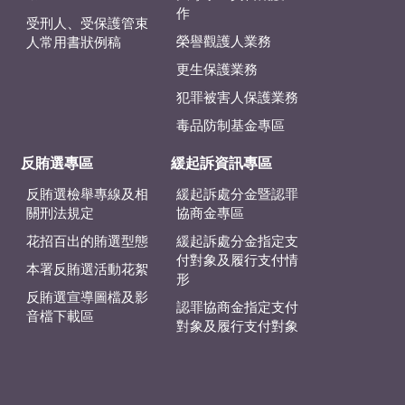
作
受刑人、受保護管束
榮譽觀護人業務
人常用書狀例稿
更生保護業務
犯罪被害人保護業務
毒品防制基金專區
反賄選專區
緩起訴資訊專區
反賄選檢舉專線及相
緩起訴處分金暨認罪
關刑法規定
協商金專區
花招百出的賄選型態
緩起訴處分金指定支
付對象及履行支付情
本署反賄選活動花絮
形
反賄選宣導圖檔及影
認罪協商金指定支付
音檔下載區
對象及履行支付對象