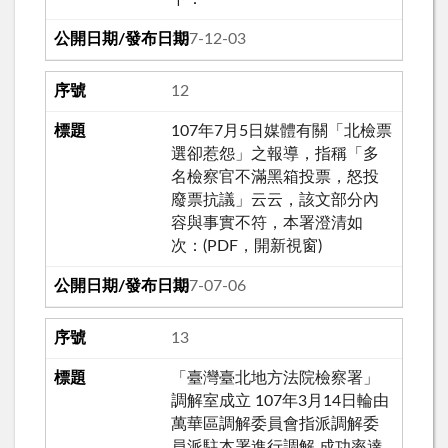
107-12-03
12
107年7月5日媒體有關「北檢票
選卻惹怨」之報導，指稱「多
名檢察官不滿黑箱投票，怒投
廢票抗議」云云，該文部分內
容與事實不符，本署澄清如
次：(PDF，開新視窗)
107-07-06
13
「臺灣臺北地方法院檢察署」
調解室成立 107年3月14日輪由
萬華區調解委員會指派調解委
員派駐本署進行調解 成功率達