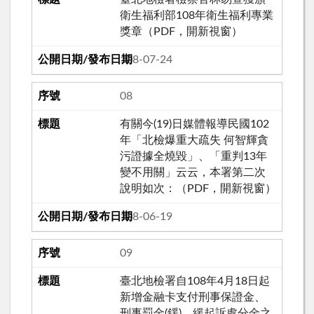
衛生福利部108年衛生福利專業
獎章（PDF，開新視窗）
108-07-24
08
有關今(19)日媒體報導民國102
年「北檢爆重大疏失 何智輝貪
污證據全燒毀」、「重判13年
變不用關」云云，本署第二次
說明如次：（PDF，開新視窗）
108-06-19
09
臺北地檢署自108年4月18日起
新增金融卡支付刑事保證金、
刑事罰金(鍰)、緩起訴處分金之